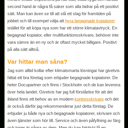
second hand är några få saker som alla bidrar på ett positivt
sätt. Man kan även se till att slå ett slag för framtiden på
jobbet och till exempel välja att
hyra begagnade kopiatorer
istället för att köpa nya som har ett större klimatavtryck. En
begagnad kopiator, eller multifunktionsskrivare, behöver inte
vara sämre än en ny och är oftast mycket billigare. Positivt
på alla sätt alltså.
Var hittar man såna?
Jag som alltid kollar efter klimatsmarta lösningar har givetvis
hittat ett bra företag som erbjuder begagnade kopiatorer. De
heter Docupartner och finns i Stockholm och de kan leverera
över hela landet. Givetvis har jag full förståelse för att det
ibland finns ett behov av en modern
kontorsskrivare
och det
är också därför jag rekommenderar just detta företag. De
erbjuder ju både nya och begagnade kopiatorer, skrivare och
även tjänster som hör till. Service och även påfyllning av färg
och toner är några av dem. Men du kan faktiskt få en