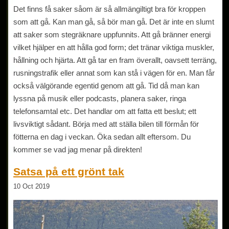
Det finns få saker såom är så allmängiltigt bra för kroppen
som att gå. Kan man gå, så bör man gå. Det är inte en slumt
att saker som stegräknare uppfunnits. Att gå bränner energi
vilket hjälper en att hålla god form; det tränar viktiga muskler,
hållning och hjärta. Att gå tar en fram överallt, oavsett terräng,
rusningstrafik eller annat som kan stå i vägen för en. Man får
också välgörande egentid genom att gå. Tid då man kan
lyssna på musik eller podcasts, planera saker, ringa
telefonsamtal etc. Det handlar om att fatta ett beslut; ett
livsviktigt sådant. Börja med att ställa bilen till förmån för
fötterna en dag i veckan. Öka sedan allt eftersom. Du
kommer se vad jag menar på direkten!
Satsa på ett grönt tak
10 Oct 2019