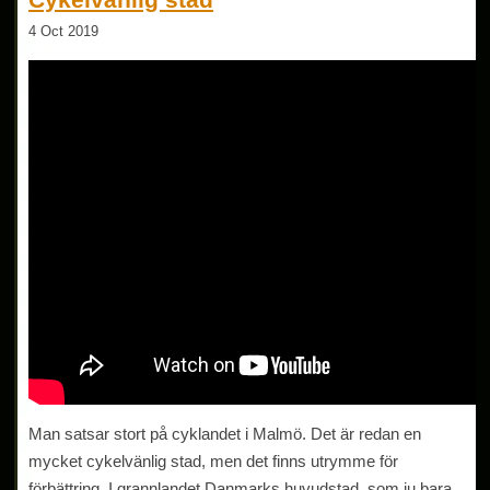
4 Oct 2019
Man satsar stort på cyklandet i Malmö. Det är redan en
mycket cykelvänlig stad, men det finns utrymme för
förbättring. I grannlandet Danmarks huvudstad, som ju bara