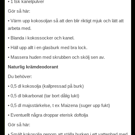
• 1 tsk kanelpulver
Gör så här:
• Värm upp kokosoljan så att den blir riktigt mjuk och lätt att
arbeta med.
• Blanda i kokossocker och kanel.
• Häll upp allt i en glasburk med bra lock.
• Massera huden med skrubben och skölj sen av.
Naturlig krämdeodorant
Du behöver:
• 0,5 dl kokosolja (kallpressad på burk)
• 0,5 dl bikarbonat (tar bort dålig lukt)
• 0,5 dl majsstärkelse, t ex Maizena (suger upp fukt)
• Eventuellt några droppar eterisk doftolja
Gör så här:
• Smält kokosolja genom att ställa burken i ett vattenbad med