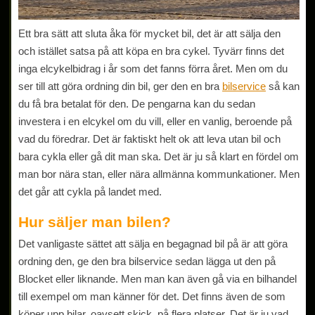
Ett bra sätt att sluta åka för mycket bil, det är att sälja den
och istället satsa på att köpa en bra cykel. Tyvärr finns det
inga elcykelbidrag i år som det fanns förra året. Men om du
ser till att göra ordning din bil, ger den en bra
bilservice
så kan
du få bra betalat för den. De pengarna kan du sedan
investera i en elcykel om du vill, eller en vanlig, beroende på
vad du föredrar. Det är faktiskt helt ok att leva utan bil och
bara cykla eller gå dit man ska. Det är ju så klart en fördel om
man bor nära stan, eller nära allmänna kommunkationer. Men
det går att cykla på landet med.
Hur säljer man bilen?
Det vanligaste sättet att sälja en begagnad bil på är att göra
ordning den, ge den bra bilservice sedan lägga ut den på
Blocket eller liknande. Men man kan även gå via en bilhandel
till exempel om man känner för det. Det finns även de som
köper upp bilar, oavsett skick, på flera platser. Det är ju vad