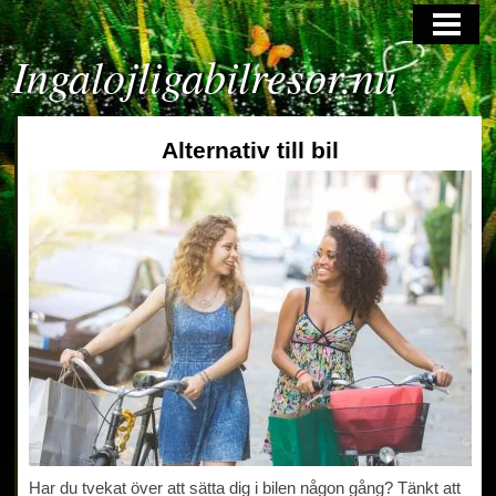
HOME
Ingalojligabilresor.nu
Alternativ till bil
Har du tvekat över att sätta dig i bilen någon gång? Tänkt att