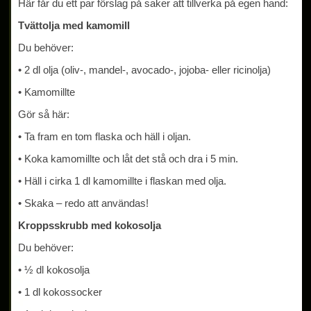
Här får du ett par förslag på saker att tillverka på egen hand:
Tvättolja med kamomill
Du behöver:
• 2 dl olja (oliv-, mandel-, avocado-, jojoba- eller ricinolja)
• Kamomillte
Gör så här:
• Ta fram en tom flaska och häll i oljan.
• Koka kamomillte och låt det stå och dra i 5 min.
• Häll i cirka 1 dl kamomillte i flaskan med olja.
• Skaka – redo att användas!
Kroppsskrubb med kokosolja
Du behöver:
• ½ dl kokosolja
• 1 dl kokossocker