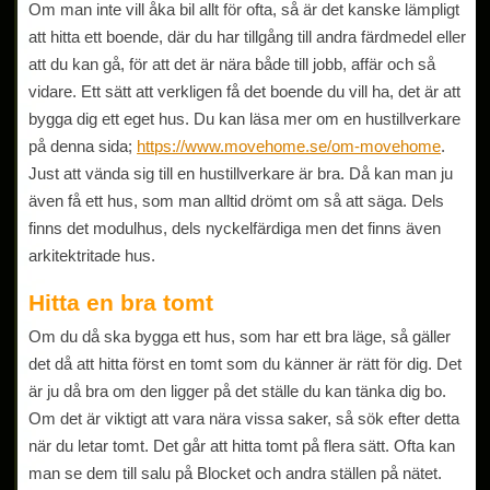
Om man inte vill åka bil allt för ofta, så är det kanske lämpligt
att hitta ett boende, där du har tillgång till andra färdmedel eller
att du kan gå, för att det är nära både till jobb, affär och så
vidare. Ett sätt att verkligen få det boende du vill ha, det är att
bygga dig ett eget hus. Du kan läsa mer om en hustillverkare
på denna sida;
https://www.movehome.se/om-movehome
.
Just att vända sig till en hustillverkare är bra. Då kan man ju
även få ett hus, som man alltid drömt om så att säga. Dels
finns det modulhus, dels nyckelfärdiga men det finns även
arkitektritade hus.
Hitta en bra tomt
Om du då ska bygga ett hus, som har ett bra läge, så gäller
det då att hitta först en tomt som du känner är rätt för dig. Det
är ju då bra om den ligger på det ställe du kan tänka dig bo.
Om det är viktigt att vara nära vissa saker, så sök efter detta
när du letar tomt. Det går att hitta tomt på flera sätt. Ofta kan
man se dem till salu på Blocket och andra ställen på nätet.