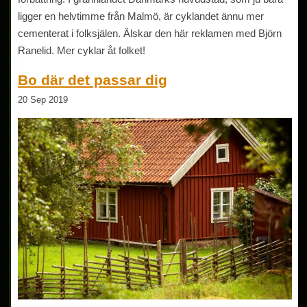
ligger en helvtimme från Malmö, är cyklandet ännu mer
cementerat i folksjälen. Älskar den här reklamen med Björn
Ranelid. Mer cyklar åt folket!
Bo där det passar dig
20 Sep 2019