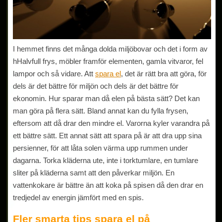
I hemmet finns det många dolda miljöbovar och det i form av
hHalvfull frys, möbler framför elementen, gamla vitvaror, fel
lampor och så vidare. Att
spara el
, det är rätt bra att göra, för
dels är det bättre för miljön och dels är det bättre för
ekonomin. Hur sparar man då elen på bästa sätt? Det kan
man göra på flera sätt. Bland annat kan du fylla frysen,
eftersom att då drar den mindre el. Varorna kyler varandra på
ett bättre sätt. Ett annat sätt att spara på är att dra upp sina
persienner, för att låta solen värma upp rummen under
dagarna. Torka kläderna ute, inte i torktumlare, en tumlare
sliter på kläderna samt att den påverkar miljön. En
vattenkokare är bättre än att koka på spisen då den drar en
tredjedel av energin jämfört med en spis.
Fler smarta tips spara el på