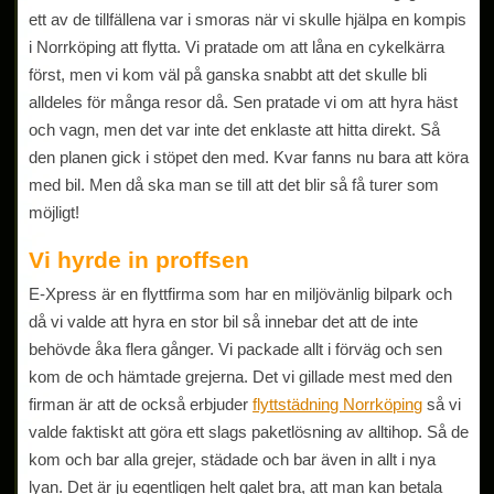
ett av de tillfällena var i smoras när vi skulle hjälpa en kompis
i Norrköping att flytta. Vi pratade om att låna en cykelkärra
först, men vi kom väl på ganska snabbt att det skulle bli
alldeles för många resor då. Sen pratade vi om att hyra häst
och vagn, men det var inte det enklaste att hitta direkt. Så
den planen gick i stöpet den med. Kvar fanns nu bara att köra
med bil. Men då ska man se till att det blir så få turer som
möjligt!
Vi hyrde in proffsen
E-Xpress är en flyttfirma som har en miljövänlig bilpark och
då vi valde att hyra en stor bil så innebar det att de inte
behövde åka flera gånger. Vi packade allt i förväg och sen
kom de och hämtade grejerna. Det vi gillade mest med den
firman är att de också erbjuder
flyttstädning Norrköping
så vi
valde faktiskt att göra ett slags paketlösning av alltihop. Så de
kom och bar alla grejer, städade och bar även in allt i nya
lyan. Det är ju egentligen helt galet bra, att man kan betala