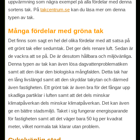
uppvärmning som några exempel på alla fördelar med denna
sortens tak. På
takcentrum.se
kan du läsa mer om denna
typen av tak.
Många fördelar med gröna tak
Det finns som sagt en hel del olika fördelar med att satsa på
ett grönt tak eller sedumtak. Det ger dels renare luft. Sedan är
de vackra att se på. De är desutom hållbara och miljövänliga.
Denna typen av tak kan även lösa dagvattenproblematiken
samt att den ökar den biologiska mångfalden. Detta tak har
en lång livslängd samt att den skyddar takytan och därmed
även fastigheten. Ett grönt tak är även bra för det fångar upp
skadliga partiklar i luften samt att det dels minskar
klimatpåverkan dels minskar klimatpåverkan. Det kan även
ge en bättre stadsmiljö. Taket i sig fungerar energisparande
för fastigheten samt att det väger bara 50 kg per kvadrat
meter, vilket normala tak klarar utan problem.
Cykelvänlig stad