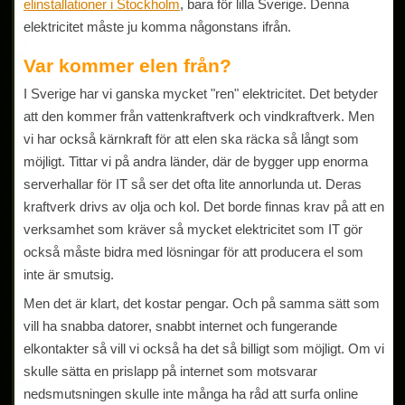
elinstallationer i Stockholm
, bara för lilla Sverige. Denna
elektricitet måste ju komma någonstans ifrån.
Var kommer elen från?
I Sverige har vi ganska mycket "ren" elektricitet. Det betyder
att den kommer från vattenkraftverk och vindkraftverk. Men
vi har också kärnkraft för att elen ska räcka så långt som
möjligt. Tittar vi på andra länder, där de bygger upp enorma
serverhallar för IT så ser det ofta lite annorlunda ut. Deras
kraftverk drivs av olja och kol. Det borde finnas krav på att en
verksamhet som kräver så mycket elektricitet som IT gör
också måste bidra med lösningar för att producera el som
inte är smutsig.
Men det är klart, det kostar pengar. Och på samma sätt som
vill ha snabba datorer, snabbt internet och fungerande
elkontakter så vill vi också ha det så billigt som möjligt. Om vi
skulle sätta en prislapp på internet som motsvarar
nedsmutsningen skulle inte många ha råd att surfa online