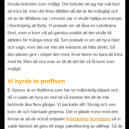
fossila bränslen som möjligt. Det betyder att jag har valt bort
att köra bil. men det finns tillfällen då det är lite krångligt och
ett av de tillfällena var i smoras när vi skulle hjälpa en kompis
i Norrköping att flytta. Vi pratade om att låna en cykelkärra
först, men vi kom väl på ganska snabbt att det skulle bli
alldeles för många resor då. Sen pratade vi om att hyra häst
och vagn, men det var inte det enklaste att hitta direkt. Så
den planen gick i stöpet den med. Kvar fanns nu bara att köra
med bil. Men då ska man se till att det blir så få turer som
möjligt!
Vi hyrde in proffsen
E-Xpress är en flyttfirma som har en miljövänlig bilpark och
då vi valde att hyra en stor bil så innebar det att de inte
behövde åka flera gånger. Vi packade allt i förväg och sen
kom de och hämtade grejerna. Det vi gillade mest med den
firman är att de också erbjuder
flyttstädning Norrköping
så vi
valde faktiskt att göra ett slags paketlösning av alltihop. Så de