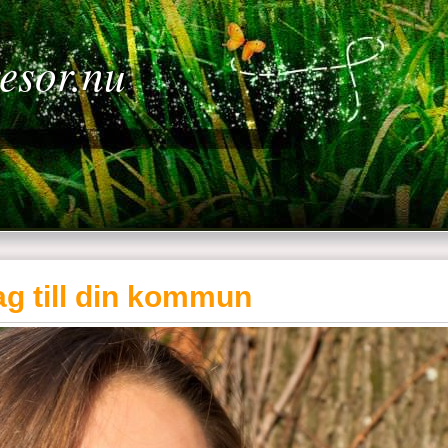
resor.nu
g till din kommun