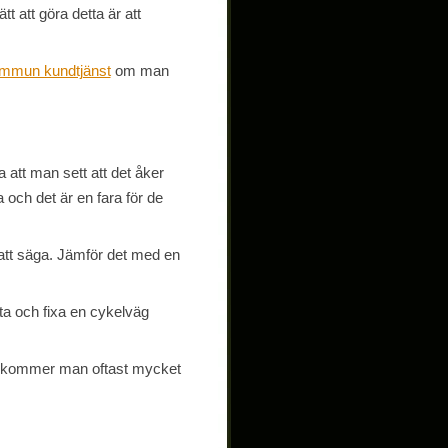
 att göra detta är att
mmun kundtjänst
om man
att man sett att det åker
och det är en fara för de
att säga. Jämför det med en
 ta och fixa en cykelväg
ande kommer man oftast mycket