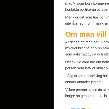
mig. Vi som bor i kommunen ä
kontakta politikerna och berä
Men gör det som tips och in
inte låter som om man kräver
Om man vill 
Är det så att man bor i Vär
mycket bilar på en viss st
som väljer att cykla och ett 
Det skulle vara bra om kom
person som istället skulle v
- Jag är förbannad! Jag höll
annars anmäler jag er!
Vilken person skulle du själ
längre än genom att skälla.