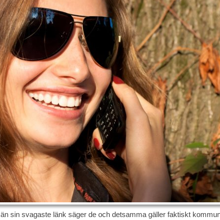
re än sin svagaste länk säger de och detsamma gäller faktiskt kommun