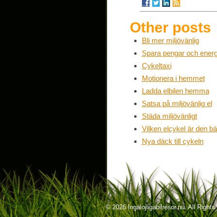
Other posts
Bli mer miljövänlig
Spara pengar och energ
Cykeltaxi
Motionera i hemmet
Ladda elbilen hemma
Satsa på miljövänlig el
Städa miljövänligt
Vilken elcykel är den b
Nya däck till cykeln
© 2026 Ingalojligabilresor.nu. All Righ