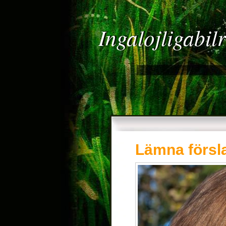
Ingalojligabil
Lämna försla