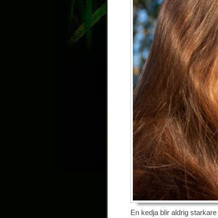
En kedja blir aldrig starka