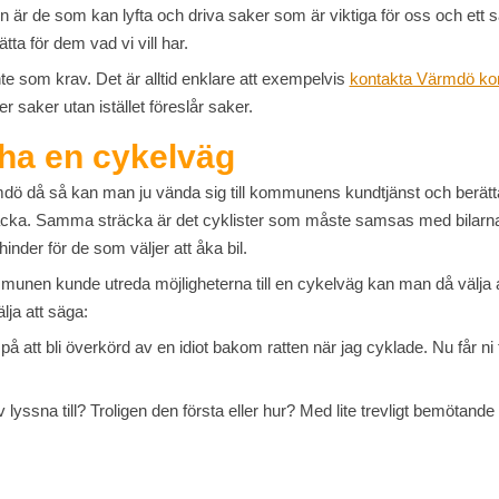
r de som kan lyfta och driva saker som är viktiga för oss och ett sätt
tta för dem vad vi vill har.
te som krav. Det är alltid enklare att exempelvis
kontakta Värmdö ko
 saker utan istället föreslår saker.
ha en cykelväg
mdö då så kan man ju vända sig till kommunens kundtjänst och berätta 
räcka. Samma sträcka är det cyklister som måste samsas med bilarna 
hinder för de som väljer att åka bil.
munen kunde utreda möjligheterna till en cykelväg kan man då välja 
älja att säga:
 på att bli överkörd av en idiot bakom ratten när jag cyklade. Nu får ni
v lyssna till? Troligen den första eller hur? Med lite trevligt bemöt