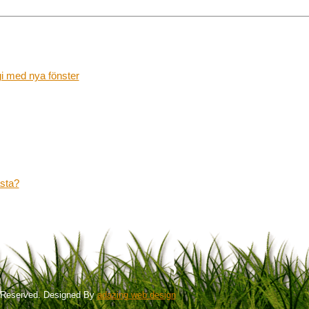
i med nya fönster
ästa?
ts Reserved. Designed By
adazing web design