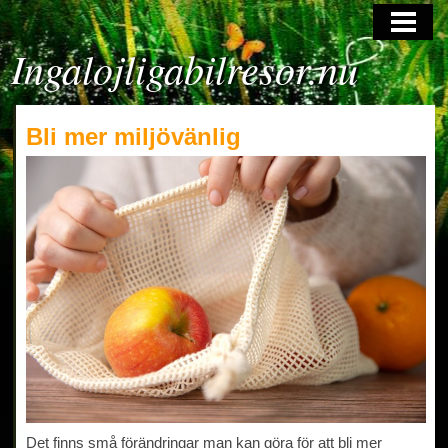
HOME
Ingalojligabilresor.nu
Bli mer miljövänlig
Det finns små förändringar man kan göra för att bli mer