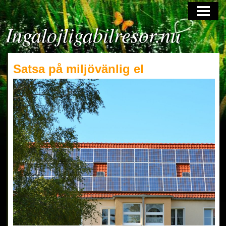
HOME
Ingalojligabilresor.nu
Satsa på miljövänlig el