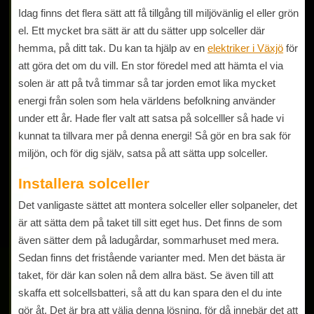
Idag finns det flera sätt att få tillgång till miljövänlig el eller grön
el. Ett mycket bra sätt är att du sätter upp solceller där
hemma, på ditt tak. Du kan ta hjälp av en
elektriker i Växjö
för
att göra det om du vill. En stor föredel med att hämta el via
solen är att på två timmar så tar jorden emot lika mycket
energi från solen som hela världens befolkning använder
under ett år. Hade fler valt att satsa på solcelller så hade vi
kunnat ta tillvara mer på denna energi! Så gör en bra sak för
miljön, och för dig själv, satsa på att sätta upp solceller.
Installera solceller
Det vanligaste sättet att montera solceller eller solpaneler, det
är att sätta dem på taket till sitt eget hus. Det finns de som
även sätter dem på ladugårdar, sommarhuset med mera.
Sedan finns det fristående varianter med. Men det bästa är
taket, för där kan solen nå dem allra bäst. Se även till att
skaffa ett solcellsbatteri, så att du kan spara den el du inte
gör åt. Det är bra att välja denna lösning, för då innebär det att