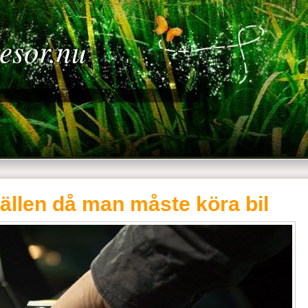
resor.nu
lfällen då man måste köra bil