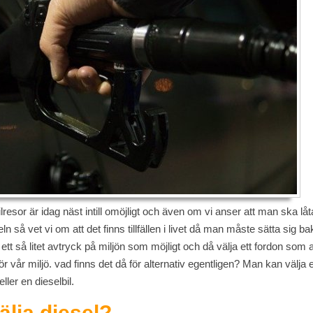
bilresor är idag näst intill omöjligt och även om vi anser att man ska l
eln så vet vi om att det finns tillfällen i livet då man måste sätta sig b
tt så litet avtryck på miljön som möjligt och då välja ett fordon som 
 vår miljö. vad finns det då för alternativ egentligen? Man kan välja el
ller en dieselbil.
lja diesel?