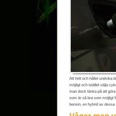
Att helt och hållet undvika 
möjligt och istället välja cyk
man dock tänka på att göra e
som är så bra som möjligt för
bensin, en hybrid av dessa e
Vågar man vä