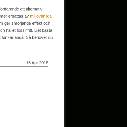
rtfarande ett alternativ.
t mer ersättas av
miljövänliga
som ger smörjande effekt och
 hållet fossilfritt. Det bästa
et funkar ändå! Så behöver du
16 Apr 2018