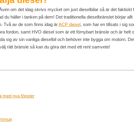
ven om det idag skrivs mycket om just dieselbilar så är det faktiskt fo
d du häller i tanken på dem! Det traditionella dieselbränslet börjar all
n. Två av de som finns idag är
ACP diesel
, som har en tillsats i sig 
ra fordon, samt HVO diesel som är ett förnybart bränsle och är helt och
nda sig av sin vanliga dieselbil och behöver inte bygga om motorn. D
välj rätt bränsle så kan du göra det med ett rent samvete!
i med nya fönster
kommun