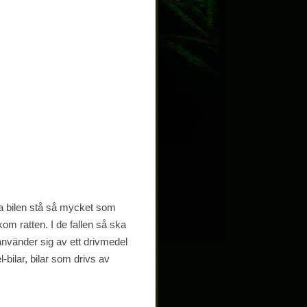
åta bilen stå så mycket som
akom ratten. I de fallen så ska
använder sig av ett drivmedel
-bilar, bilar som drivs av