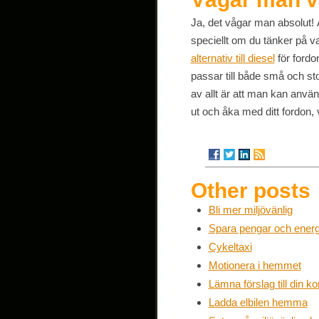
Ja, det vågar man absolut! Ä
speciellt om du tänker på va
alternativ till diesel
för fordo
passar till både små och sto
av allt är att man kan anvä
ut och åka med ditt fordon, 
Other posts
Bli mer miljövänlig
Spara pengar och energ
Cykeltaxi
Motionera i hemmet
Lämna förslag till din 
Ladda elbilen hemma