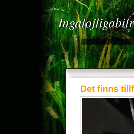
Ingalojligabil
Det finns til