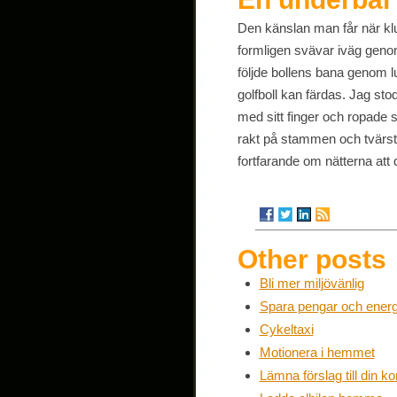
Den känslan man får när klub
formligen svävar iväg genom
följde bollens bana genom lu
golfboll kan färdas. Jag st
med sitt finger och ropade se
rakt på stammen och tvärsta
fortfarande om nätterna att d
Other posts
Bli mer miljövänlig
Spara pengar och energ
Cykeltaxi
Motionera i hemmet
Lämna förslag till din 