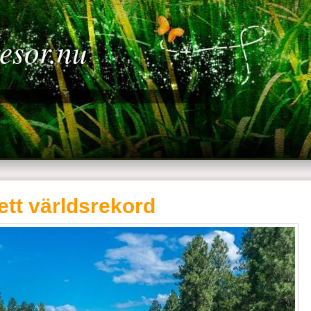
resor.nu
 ett världsrekord