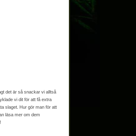
ngt det är så snackar vi alltså
ade vi dit för att få extra
ta slaget. Hur gör man för att
 kan läsa mer om dem
!