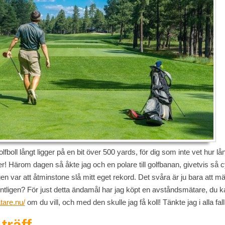
olfboll långt ligger på en bit över 500 yards, för dig som inte vet hur lå
! Härom dagen så åkte jag och en polare till golfbanan, givetvis så cykl
en var att åtminstone slå mitt eget rekord. Det svåra är ju bara att mä
entligen? För just detta ändamål har jag köpt en avståndsmätare, du
tare.nu/
om du vill, och med den skulle jag få koll! Tänkte jag i alla fall
träff