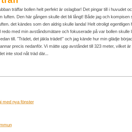
ban träffar bollen helt perfekt är oslagbar! Det pingar till i huvudet 
 luften. Den här gången skulle det bli långt! Både jag och kompisen
ften. det kändes som den aldrig skulle landa! Helt otroligt egentligen h
od redo med min avståndsmätare och fokuserade på var bollen skulle la
dan till. "Trädet, det jäkla trädet!" och jag kände hur min glädje börjad
nnar precis nedanför. Vi mätte upp avståndet till 323 meter, vilket är
et inte stod nåt träd där...
i med nya fönster
kommun