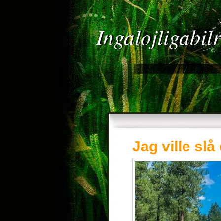
Ingalojligabil
Jag ville slå