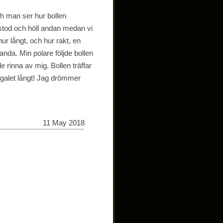
och man ser hur bollen
 stod och höll andan medan vi
ur långt, och hur rakt, en
nda. Min polare följde bollen
e rinna av mig. Bollen träffar
 galet långt! Jag drömmer
11 May 2018