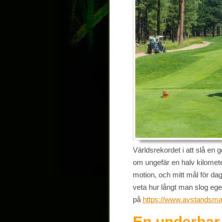
Världsrekordet i att slå en g
om ungefär en halv kilometer
motion, och mitt mål för dag
veta hur långt man slog eg
på
https://www.avstandsma
En underbar 