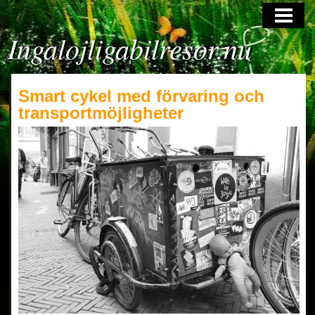
HOME
Ingalojligabilresor.nu
Smart cykel med förvaring och
transportmöjligheter