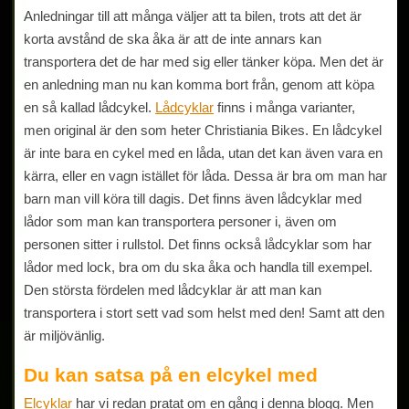
Anledningar till att många väljer att ta bilen, trots att det är
korta avstånd de ska åka är att de inte annars kan
transportera det de har med sig eller tänker köpa. Men det är
en anledning man nu kan komma bort från, genom att köpa
en så kallad lådcykel.
Lådcyklar
finns i många varianter,
men original är den som heter Christiania Bikes. En lådcykel
är inte bara en cykel med en låda, utan det kan även vara en
kärra, eller en vagn istället för låda. Dessa är bra om man har
barn man vill köra till dagis. Det finns även lådcyklar med
lådor som man kan transportera personer i, även om
personen sitter i rullstol. Det finns också lådcyklar som har
lådor med lock, bra om du ska åka och handla till exempel.
Den största fördelen med lådcyklar är att man kan
transportera i stort sett vad som helst med den! Samt att den
är miljövänlig.
Du kan satsa på en elcykel med
Elcyklar
har vi redan pratat om en gång i denna blogg. Men